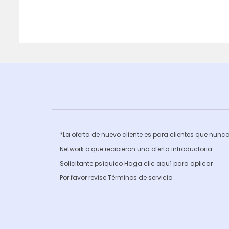
*La oferta de nuevo cliente es para clientes que nun
Network o que recibieron una oferta introductoria .
Solicitante psíquico Haga clic
aquí para aplicar
Por favor revise
Términos de servicio