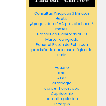
Consultas Psíquicas 3 Minutos
Gratis
¡Apagón de la FAA previsto hace 3
meses!
Pronóstico Planetario 2023
Marte retrógrado
Poner el Plutón de Putin con
precisión: la carta astrológica de
Putin
Acuario
amor
Aries
astrología
cancer horoscopo
Capricornio
consulta psiquica
Escorpio