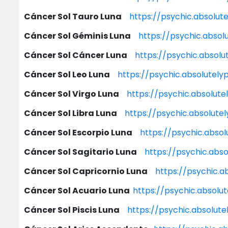
Cáncer Sol Tauro Luna
https://psychic.absolut
Cáncer Sol Géminis Luna
https://psychic.absol
Cáncer Sol Cáncer Luna
https://psychic.absolu
Cáncer Sol Leo Luna
https://psychic.absolutely
Cáncer Sol Virgo Luna
https://psychic.absolute
Cáncer Sol Libra Luna
https://psychic.absolutel
Cáncer Sol Escorpio Luna
https://psychic.absol
Cáncer Sol Sagitario Luna
https://psychic.abso
Cáncer Sol Capricornio Luna
https://psychic.a
Cáncer Sol Acuario Luna
https://psychic.absolu
Cáncer Sol Piscis Luna
https://psychic.absolute