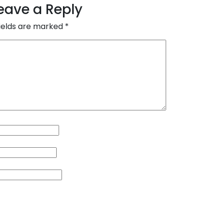
eave a Reply
fields are marked
*