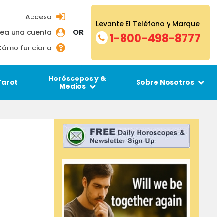
Acceso
Levante El Teléfono y Marque
OR
ea una cuenta
1-800-498-8777
Cómo funciona
Horóscopos y &
Tarot
Sobre Nosotros
Medios