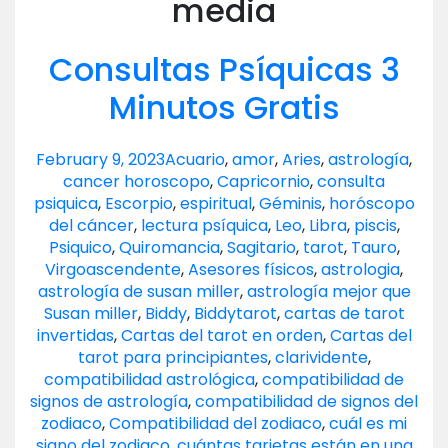
media
Consultas Psíquicas 3
Minutos Gratis
February 9, 2023
Acuario
,
amor
,
Aries
,
astrología
,
cancer horoscopo
,
Capricornio
,
consulta
psiquica
,
Escorpio
,
espiritual
,
Géminis
,
horóscopo
del cáncer
,
lectura psíquica
,
Leo
,
Libra
,
piscis
,
Psiquico
,
Quiromancia
,
Sagitario
,
tarot
,
Tauro
,
Virgo
ascendente
,
Asesores físicos
,
astrologia
,
astrología de susan miller
,
astrología mejor que
Susan miller
,
Biddy
,
Biddytarot
,
cartas de tarot
invertidas
,
Cartas del tarot en orden
,
Cartas del
tarot para principiantes
,
clarividente
,
compatibilidad astrológica
,
compatibilidad de
signos de astrología
,
compatibilidad de signos del
zodiaco
,
Compatibilidad del zodiaco
,
cuál es mi
signo del zodiaco
,
cuántas tarjetas están en una