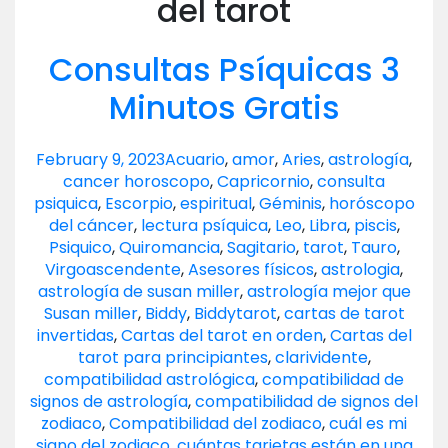
del tarot
Consultas Psíquicas 3
Minutos Gratis
February 9, 2023
Acuario
,
amor
,
Aries
,
astrología
,
cancer horoscopo
,
Capricornio
,
consulta
psiquica
,
Escorpio
,
espiritual
,
Géminis
,
horóscopo
del cáncer
,
lectura psíquica
,
Leo
,
Libra
,
piscis
,
Psiquico
,
Quiromancia
,
Sagitario
,
tarot
,
Tauro
,
Virgo
ascendente
,
Asesores físicos
,
astrologia
,
astrología de susan miller
,
astrología mejor que
Susan miller
,
Biddy
,
Biddytarot
,
cartas de tarot
invertidas
,
Cartas del tarot en orden
,
Cartas del
tarot para principiantes
,
clarividente
,
compatibilidad astrológica
,
compatibilidad de
signos de astrología
,
compatibilidad de signos del
zodiaco
,
Compatibilidad del zodiaco
,
cuál es mi
signo del zodiaco
,
cuántas tarjetas están en una