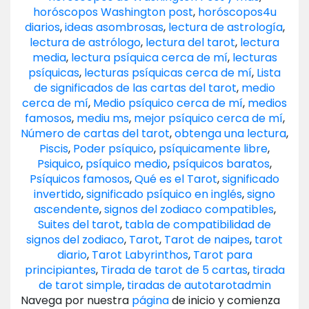
horóscopos Washington post
,
horóscopos4u
diarios
,
ideas asombrosas
,
lectura de astrología
,
lectura de astrólogo
,
lectura del tarot
,
lectura
media
,
lectura psíquica cerca de mí
,
lecturas
psíquicas
,
lecturas psíquicas cerca de mí
,
Lista
de significados de las cartas del tarot
,
medio
cerca de mí
,
Medio psíquico cerca de mí
,
medios
famosos
,
mediu ms
,
mejor psíquico cerca de mí
,
Número de cartas del tarot
,
obtenga una lectura
,
Piscis
,
Poder psíquico
,
psíquicamente libre
,
Psiquico
,
psíquico medio
,
psíquicos baratos
,
Psíquicos famosos
,
Qué es el Tarot
,
significado
invertido
,
significado psíquico en inglés
,
signo
ascendente
,
signos del zodiaco compatibles
,
Suites del tarot
,
tabla de compatibilidad de
signos del zodiaco
,
Tarot
,
Tarot de naipes
,
tarot
diario
,
Tarot Labyrinthos
,
Tarot para
principiantes
,
Tirada de tarot de 5 cartas
,
tirada
de tarot simple
,
tiradas de autotarot
admin
Navega por nuestra
página
de inicio y comienza