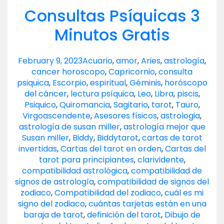
Consultas Psíquicas 3
Minutos Gratis
February 9, 2023
Acuario
,
amor
,
Aries
,
astrología
,
cancer horoscopo
,
Capricornio
,
consulta
psiquica
,
Escorpio
,
espiritual
,
Géminis
,
horóscopo
del cáncer
,
lectura psíquica
,
Leo
,
Libra
,
piscis
,
Psiquico
,
Quiromancia
,
Sagitario
,
tarot
,
Tauro
,
Virgo
ascendente
,
Asesores físicos
,
astrologia
,
astrología de susan miller
,
astrología mejor que
Susan miller
,
Biddy
,
Biddytarot
,
cartas de tarot
invertidas
,
Cartas del tarot en orden
,
Cartas del
tarot para principiantes
,
clarividente
,
compatibilidad astrológica
,
compatibilidad de
signos de astrología
,
compatibilidad de signos del
zodiaco
,
Compatibilidad del zodiaco
,
cuál es mi
signo del zodiaco
,
cuántas tarjetas están en una
baraja de tarot
,
definición del tarot
,
Dibujo de