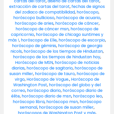
cartas del tarot
,
diseño de cartas del tarot
,
extracción de cartas del tarot
,
fechas de signos
del zodiaco de compatibilidad
,
horóscopo
,
horóscopo bullicioso
,
horóscopo de acuario
,
horóscopo de aries
,
horóscopo de cáncer
,
horóscopo de cáncer msn
,
horóscopo de
capricornio
,
horóscopo de chicago suntimes y
más !
,
horóscopo de Elle
,
horóscopo de escorpio
,
horóscopo de géminis
,
horóscopo de georgia
nicols
,
horóscopo de los tiempos de Hindustan
,
horóscopo de los tiempos de hindustan hoy
,
Horóscopo de MSN
,
horóscopo de noticias
diarias
,
horóscopo de sagitario
,
horóscopo de
susan miller
,
horóscopo de tauro
,
horóscopo de
virgo
,
Horóscopo de Vogue.
,
Horóscopo de
Washington Post
,
horóscopo del globo y del
correo
,
horóscopo diario
,
horóscopo diario de
élite
,
horóscopo diario de msn
,
horóscopo leo
,
horóscopo libra
,
horóscopo msn
,
horóscopo
semanal
,
horóscopos de susan miller
,
horóscopos de Washington Post y más
,