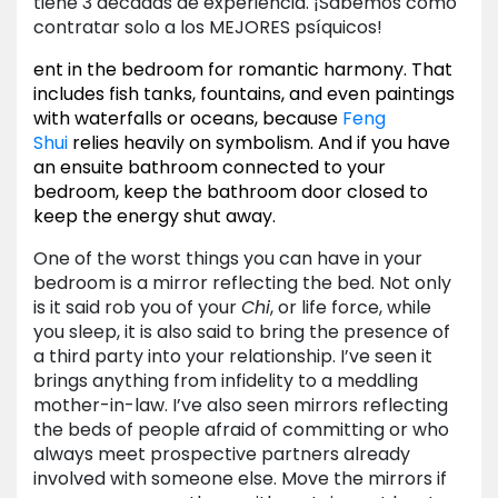
tiene 3 décadas de experiencia. ¡Sabemos cómo
contratar solo a los MEJORES psíquicos!
ent in the bedroom for romantic harmony. That
includes fish tanks, fountains, and even paintings
with waterfalls or oceans, because
Feng
Shui
relies heavily on symbolism. And if you have
an ensuite bathroom connected to your
bedroom, keep the bathroom door closed to
keep the energy shut away.
One of the worst things you can have in your
bedroom is a mirror reflecting the bed. Not only
is it said rob you of your
Chi
, or life force, while
you sleep, it is also said to bring the presence of
a third party into your relationship. I’ve seen it
brings anything from infidelity to a meddling
mother-in-law. I’ve also seen mirrors reflecting
the beds of people afraid of committing or who
always meet prospective partners already
involved with someone else. Move the mirrors if