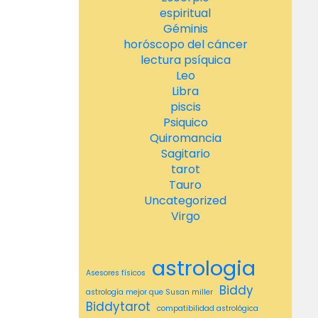
espiritual
Géminis
horóscopo del cáncer
lectura psíquica
Leo
Libra
piscis
Psiquico
Quiromancia
Sagitario
tarot
Tauro
Uncategorized
Virgo
astrologia
Asesores físicos
Biddy
astrología mejor que Susan miller
Biddytarot
compatibilidad astrológica