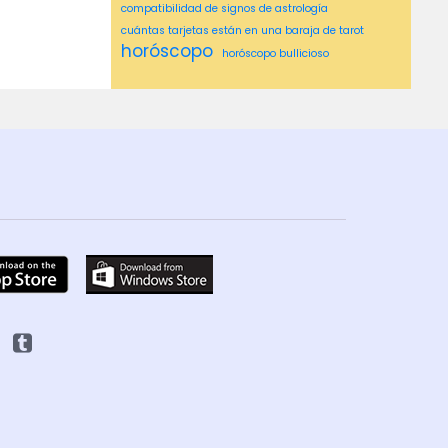
compatibilidad de signos de astrología
cuántas tarjetas están en una baraja de tarot
horóscopo
horóscopo bullicioso
horóscopo de cáncer msn
horóscopo de georgia nicols
horóscopo de géminis
horóscopo del globo y del correo
horóscopo de los tiempos de Hindustan
horóscopo de los tiempos de hindustan hoy
Horóscopo de MSN
horóscopo diario de msn
horóscopo libra
horóscopo leo
horóscopo msn
horóscopos4u diarios
horóscopo semanal
horóscopos Washington post
ideas asombrosas
lectura de astrología
lectura media
lectura psíquica cerca de mí
lecturas psíquicas
lecturas psíquicas cerca de mí
medio cerca de mí
Medio psíquico cerca de mí
mediu ms
mejor psíquico cerca de mí
Número de cartas del tarot
obtenga una lectura
Psiquico
Piscis
Poder psíquico