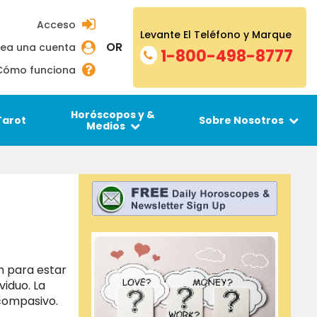
Acceso
Levante El Teléfono y Marque
OR
ea una cuenta
1-800-498-8777
Cómo funciona
Horóscopos y &
Tarot
Sobre Nosotros
Medios
on para estar
viduo. La
s compasivo.