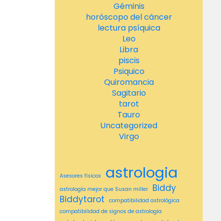
Géminis
horóscopo del cáncer
lectura psíquica
Leo
Libra
piscis
Psiquico
Quiromancia
Sagitario
tarot
Tauro
Uncategorized
Virgo
astrologia
Asesores físicos
Biddy
astrología mejor que Susan miller
Biddytarot
compatibilidad astrológica
compatibilidad de signos de astrología