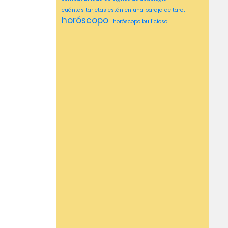
cuántas tarjetas están en una baraja de tarot
horóscopo
horóscopo bullicioso
horóscopo de cáncer msn
horóscopo de georgia nicols
horóscopo de géminis
horóscopo del globo y del correo
horóscopo de los tiempos de Hindustan
horóscopo de los tiempos de hindustan hoy
Horóscopo de MSN
horóscopo diario de msn
horóscopo libra
horóscopo leo
horóscopo msn
horóscopos4u diarios
horóscopo semanal
horóscopos Washington post
ideas asombrosas
lectura de astrología
lectura media
lectura psíquica cerca de mí
lecturas psíquicas
lecturas psíquicas cerca de mí
medio cerca de mí
Medio psíquico cerca de mí
mediu ms
mejor psíquico cerca de mí
Número de cartas del tarot
obtenga una lectura
Psiquico
Piscis
Poder psíquico
psíquico medio
significado psíquico en inglés