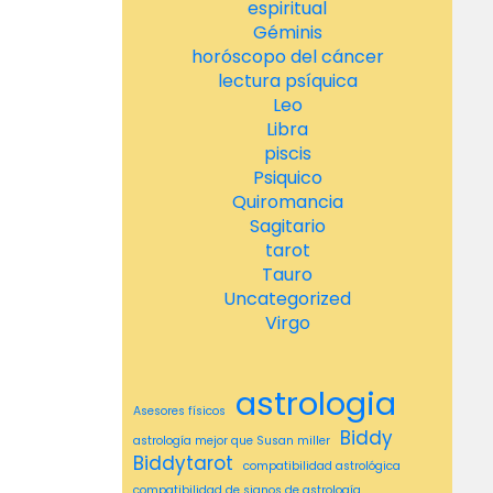
espiritual
Géminis
horóscopo del cáncer
lectura psíquica
Leo
Libra
piscis
Psiquico
Quiromancia
Sagitario
tarot
Tauro
Uncategorized
Virgo
astrologia
Asesores físicos
Biddy
astrología mejor que Susan miller
Biddytarot
compatibilidad astrológica
compatibilidad de signos de astrología