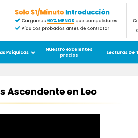
Solo $1/Minuto
Introducción
Cr
Cargamos
60% MENOS
que competidores!
Píquicos probados antes de contratar.
Nuestro excelentes
Lecturas De 
as Psíquicas
precios
cis Ascendente en Leo