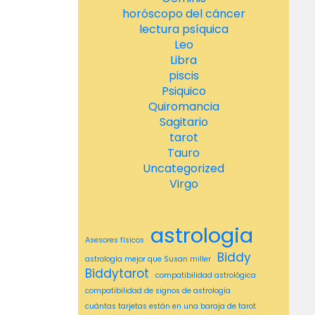
horóscopo del cáncer
lectura psíquica
Leo
Libra
piscis
Psiquico
Quiromancia
Sagitario
tarot
Tauro
Uncategorized
Virgo
astrologia
Asesores físicos
Biddy
astrología mejor que Susan miller
Biddytarot
compatibilidad astrológica
compatibilidad de signos de astrología
cuántas tarjetas están en una baraja de tarot