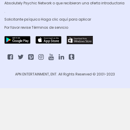
Absolutely Psychic Network o que recibieron una oferta introductoria
.
Solicitante psíquico Haga clic
aquí para aplicar
Por favor revise
Términos de servicio
APN ENTERTAINMENT, ENT. All Rights Reserved © 2001-2023