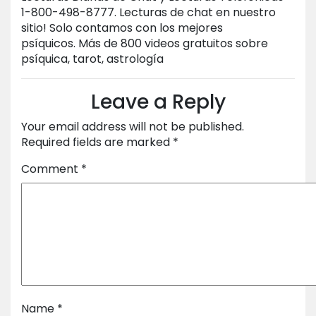
1-800-498-8777. Lecturas de chat en nuestro
sitio! Solo contamos con los mejores
psíquicos. Más de 800 videos gratuitos sobre
psíquica, tarot, astrología
Leave a Reply
Your email address will not be published.
Required fields are marked
*
Comment
*
Name
*