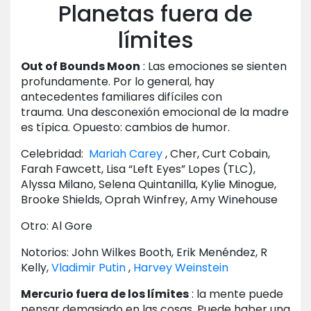
Planetas fuera de
límites
Out of Bounds Moon
: Las emociones se sienten
profundamente. Por lo general, hay
antecedentes familiares difíciles con
trauma. Una desconexión emocional de la madre
es típica. Opuesto: cambios de humor.
Celebridad:
Mariah Carey
, Cher, Curt Cobain,
Farah Fawcett, Lisa “Left Eyes” Lopes (TLC),
Alyssa Milano, Selena Quintanilla, Kylie Minogue,
Brooke Shields, Oprah Winfrey, Amy Winehouse
Otro: Al Gore
Notorios: John Wilkes Booth, Erik Menéndez, R
Kelly,
Vladimir Putin
,
Harvey Weinstein
Mercurio fuera de los límites
: la mente puede
pensar demasiado en las cosas. Puede haber una