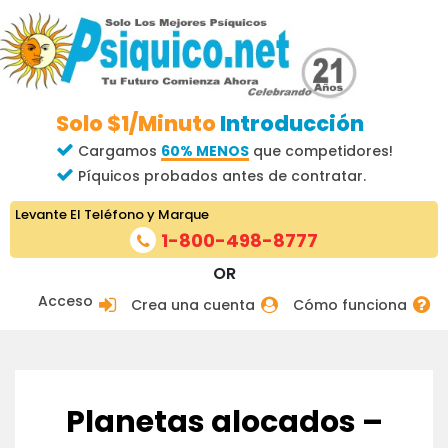
Solo $1/Minuto
Introducción
Cargamos
60% MENOS
que competidores!
Píquicos probados antes de contratar.
Levante El Teléfono y Marque
1-800-498-8777
OR
Acceso
Crea una cuenta
Cómo funciona
Planetas alocados –