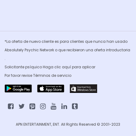
*La oferta de nuevo cliente es para clientes que nunca han usado
Absolutely Psychic Network o que recibieron una oferta introductoria
.
Solicitante psíquico Haga clic
aquí para aplicar
Por favor revise
Términos de servicio
APN ENTERTAINMENT, ENT. All Rights Reserved © 2001-2023