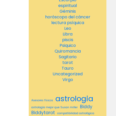
espiritual
Géminis
horóscopo del cáncer
lectura psíquica
Leo
Libra
piscis
Psiquico
Quiromancia
Sagitario
tarot
Tauro
Uncategorized
Virgo
astrologia
Asesores físicos
Biddy
astrología mejor que Susan miller
Biddytarot
compatibilidad astrológica