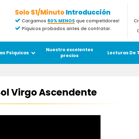
Solo $1/Minuto
Introducción
Cr
Cargamos
60% MENOS
que competidores!
Píquicos probados antes de contratar.
Nuestro excelentes
Lecturas De 
as Psíquicas
precios
Sol Virgo Ascendente