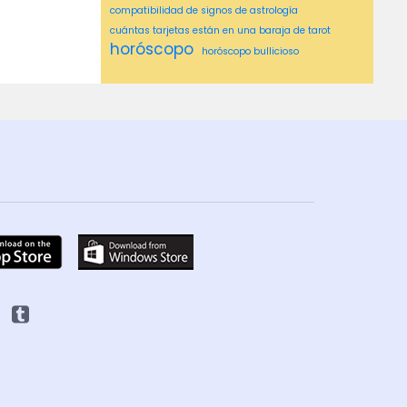
compatibilidad de signos de astrología
cuántas tarjetas están en una baraja de tarot
horóscopo
horóscopo bullicioso
horóscopo de cáncer msn
horóscopo de georgia nicols
horóscopo de géminis
horóscopo del globo y del correo
horóscopo de los tiempos de Hindustan
horóscopo de los tiempos de hindustan hoy
Horóscopo de MSN
horóscopo diario de msn
horóscopo libra
horóscopo leo
horóscopo msn
horóscopos4u diarios
horóscopo semanal
horóscopos Washington post
ideas asombrosas
lectura de astrología
lectura media
lectura psíquica cerca de mí
lecturas psíquicas
lecturas psíquicas cerca de mí
medio cerca de mí
Medio psíquico cerca de mí
mediu ms
mejor psíquico cerca de mí
Número de cartas del tarot
obtenga una lectura
Psiquico
Piscis
Poder psíquico