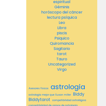
espiritual
Géminis
horóscopo del cáncer
lectura psíquica
Leo
Libra
piscis
Psiquico
Quiromancia
Sagitario
tarot
Tauro
Uncategorized
Virgo
astrologia
Asesores físicos
Biddy
astrología mejor que Susan miller
Biddytarot
compatibilidad astrológica
compatibilidad de signos de astrología