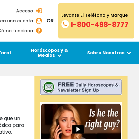
Acceso
Levante El Teléfono y Marque
OR
ea una cuenta
1-800-498-8777
Cómo funciona
Horóscopos y &
Tarot
Sobre Nosotros
Medios
re que un
ásica para
ativo.