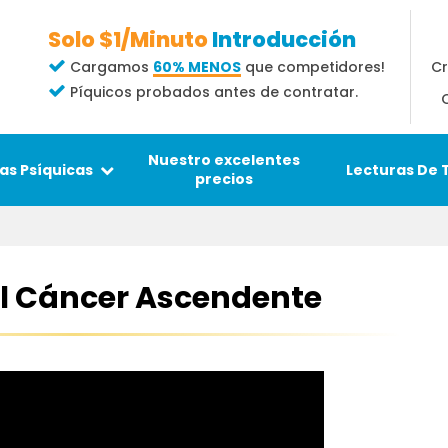
Solo $1/Minuto
Introducción
Cr
Cargamos
60% MENOS
que competidores!
Píquicos probados antes de contratar.
Nuestro excelentes
Lecturas De 
as Psíquicas
precios
ol Cáncer Ascendente