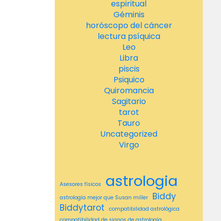
espiritual
Géminis
horóscopo del cáncer
lectura psíquica
Leo
Libra
piscis
Psiquico
Quiromancia
Sagitario
tarot
Tauro
Uncategorized
Virgo
astrologia
Asesores físicos
Biddy
astrología mejor que Susan miller
Biddytarot
compatibilidad astrológica
compatibilidad de signos de astrología