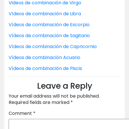
Videos de combinación de Virgo
Vídeos de combinación de Libra
Vídeos de combinación de Escorpio
Vídeos de combinación de Sagitario
Vídeos de combinación de Capricornio
Vídeos de combinación Acuario
Vídeos de combinación de Piscis
Leave a Reply
Your email address will not be published.
Required fields are marked
*
Comment
*