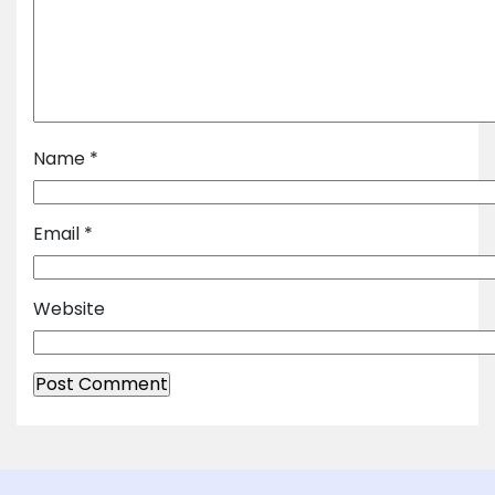
Name
*
Email
*
Website