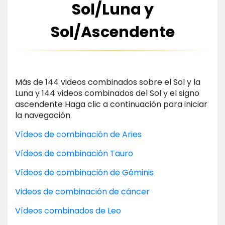
Sol/Luna y
Sol/Ascendente
Más de 144 videos combinados sobre el Sol y la
Luna y 144 videos combinados del Sol y el signo
ascendente Haga clic a continuación para iniciar
la navegación.
Vídeos de combinación de Aries
Vídeos de combinación Tauro
Vídeos de combinación de Géminis
Videos de combinación de cáncer
Vídeos combinados de Leo