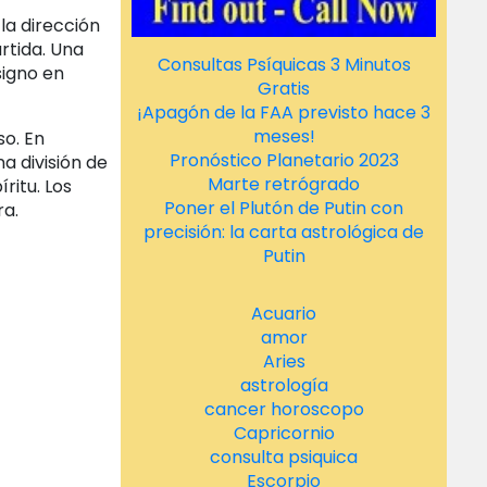
la dirección
artida. Una
Consultas Psíquicas 3 Minutos
signo en
Gratis
¡Apagón de la FAA previsto hace 3
meses!
so. En
Pronóstico Planetario 2023
a división de
Marte retrógrado
ritu. Los
Poner el Plutón de Putin con
era.
precisión: la carta astrológica de
Putin
Acuario
amor
Aries
astrología
cancer horoscopo
Capricornio
consulta psiquica
Escorpio