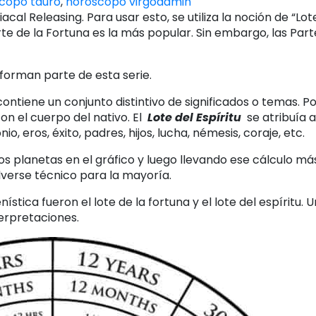
copo tauro
,
horóscopo virgo
admin
al Releasing. Para usar esto, se utiliza la noción de “Lote
e de la Fortuna es la más popular. Sin embargo, las Parte
orman parte de esta serie.
tiene un conjunto distintivo de significados o temas. Po
n el cuerpo del nativo. El
Lote del Espíritu
se atribuía a
 eros, éxito, padres, hijos, lucha, némesis, coraje, etc.
os planetas en el gráfico y luego llevando ese cálculo más
lverse técnico para la mayoría.
ística fueron el lote de la fortuna y el lote del espíritu. 
terpretaciones.