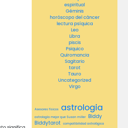
espiritual
Géminis
horóscopo del cáncer
lectura psíquica
Leo
Libra
piscis
Psiquico
Quiromancia
Sagitario
tarot
Tauro
Uncategorized
Virgo
astrologia
Asesores físicos
Biddy
astrología mejor que Susan miller
Biddytarot
compatibilidad astrológica
to significa