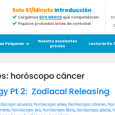
Solo $1/Minuto
Introducción
Cr
Cargamos
60% MENOS
que competidores!
Píquicos probados antes de contratar.
Nuestro excelentes
Lecturas De 
as Psíquicas
precios
es: horóscopo cáncer
ogy Pt 2: Zodiacal Releasing
róscopo acuario
,
horóscopo aries
,
horóscopo cáncer
,
ho
minis
,
horóscopo leo
,
horóscopo libra
,
horóscopo piscis
,
h