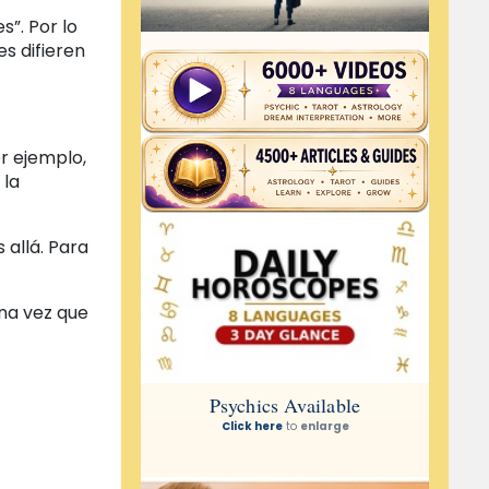
s”. Por lo
s difieren
r ejemplo,
 la
 allá. Para
Una vez que