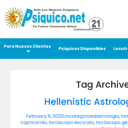
Para Nuevos Clientes
Psíquicos Disponibles
Lecutr
Tag Archiv
Hellenistic Astrol
February 5, 2022
Uncategorized
astrologia
,
ho
capricornio
,
horóscopo escorpio
,
horóscopo gé