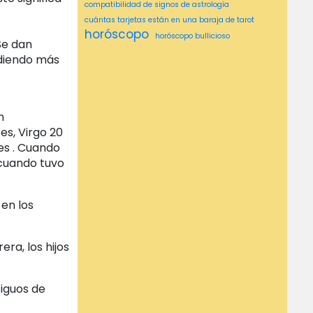
compatibilidad de signos de astrología
cuántas tarjetas están en una baraja de tarot
horóscopo
horóscopo bullicioso
 Se dan
horóscopo de cáncer msn
adiendo más
horóscopo de georgia nicols
horóscopo de géminis
horóscopo del globo y del correo
horóscopo de los tiempos de Hindustan
horóscopo de los tiempos de hindustan hoy
n
Horóscopo de MSN
horóscopo diario de msn
es, Virgo 20
horóscopo libra
horóscopo leo
es . Cuando
horóscopo msn
horóscopos4u diarios
 cuando tuvo
horóscopo semanal
horóscopos Washington post
ideas asombrosas
lectura de astrología
 en los
lectura media
lectura psíquica cerca de mí
lecturas psíquicas
lecturas psíquicas cerca de mí
medio cerca de mí
ra, los hijos
Medio psíquico cerca de mí
mediu ms
mejor psíquico cerca de mí
Número de cartas del tarot
obtenga una lectura
iguos de
Psiquico
Piscis
Poder psíquico