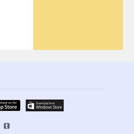
psíquico medio
significado psíquico en inglés
Tarot
signo ascendente
Tarot de naipes
Tarot Labyrinthos