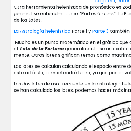
sagitario
,
horós
Otra herramienta helenística de pronóstico es Zodiac
general, se entienden como “Partes árabes”. La Part
de los Lotes.
La Astrología helenística
Parte 1 y
Parte 3
también f
Mucho es un punto matemático en el gráfico que con
el
Lote de la Fortuna
generalmente se asociaba co
mente. Otros lotes significan temas como matrimonio,
Los lotes se calculan calculando el espacio entre d
este artículo, lo mantendré fuera, ya que puede vo
Los dos lotes de uso frecuente en la astrología helen
se han calculado los lotes, podemos hacer más in