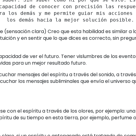
capacidad de conocer con precisión las respue
ra los demás y me permite guiar mis acciones 
los demás hacia la mejor solución posible.
e (sensación clara) Creo que esta habilidad es similar a l
uición y en sentir que lo que dices es correcto, sin pregu
capacidad de ver el futuro. Tener vislumbres de los evento
vidas para un mejor resultado futuro.
cuchar mensajes del espíritu a través del sonido, a través
cuchar los mensajes subliminales que envía el universo q
e con el espíritu a través de los olores, por ejemplo: un
íritu de su tiempo en esta tierra, por ejemplo, perfume o
o claro, si un espíritu o antepasado está tratando de co