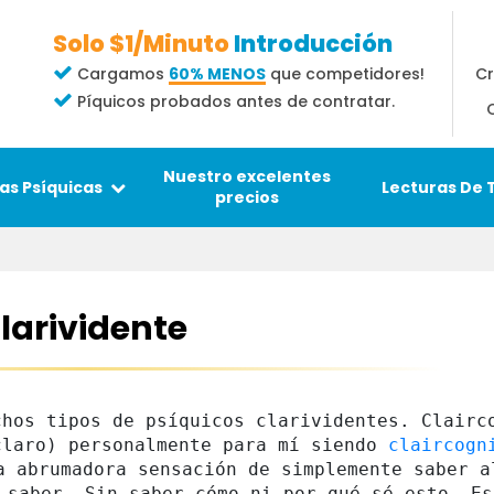
Solo $1/Minuto
Introducción
Cr
Cargamos
60% MENOS
que competidores!
Píquicos probados antes de contratar.
Nuestro excelentes
Lecturas De 
as Psíquicas
precios
larividente
chos tipos de psíquicos clarividentes. Clairco
claro) personalmente para mí siendo 
claircogn
a abrumadora sensación de simplemente saber al
 saber. Sin saber cómo ni por qué sé esto. Es