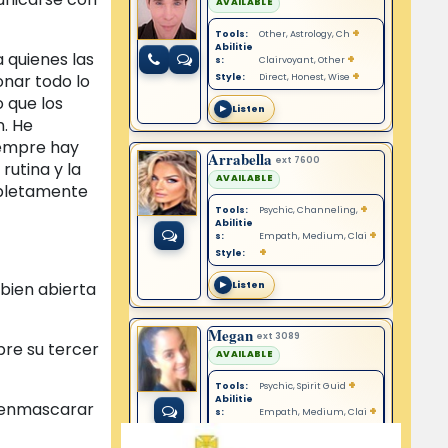
 quienes las
onar todo lo
 que los
n. He
iempre hay
rutina y la
mpletamente
bien abierta
bre su tercer
e enmascarar