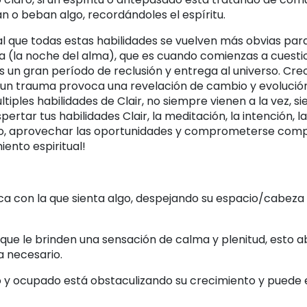
 o beban algo, recordándoles el espíritu.
l que todas estas habilidades se vuelven más obvias para
da (la noche del alma), que es cuando comienzas a cuesti
 un gran período de reclusión y entrega al universo. Creo
 un trauma provoca una revelación de cambio y evolució
ples habilidades de Clair, no siempre vienen a la vez, s
tar tus habilidades Clair, la meditación, la intención, la 
erzo, aprovechar las oportunidades y comprometerse co
iento espiritual!
ca con la que sienta algo, despejando su espacio/cabeza 
 que le brinden una sensación de calma y plenitud, esto a
a necesario.
o y ocupado está obstaculizando su crecimiento y pued