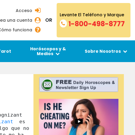
Acceso
Levante El Teléfono y Marque
OR
ea una cuenta
1-800-498-8777
Cómo funciona
Horóscopos y &
Tarot
Sobre Nosotros
Medios
gnizant 
izant 
 es 
go que no 
to me ha 