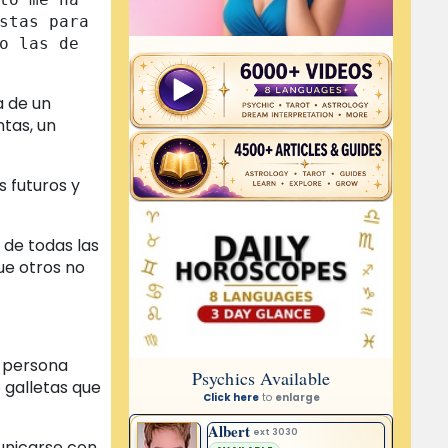
stas para 
o las de 
a de un
ntas, un
s futuros y
 de todas las
ue otros no
a persona
 galletas que
municarse con