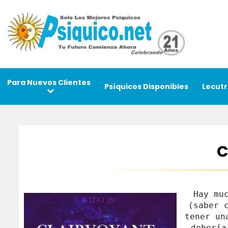
Para Nuevos Clientes
Psíquicos Disponibles
Lecutr
C
Hay mu
(saber 
tener un
debería