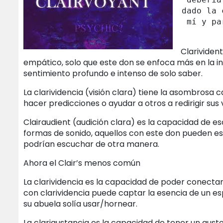
dado la 
mí y pa
Clarivident
empático, solo que este don se enfoca más en la int
sentimiento profundo e intenso de solo saber.
La clarividencia (visión clara) tiene la asombrosa 
hacer predicciones o ayudar a otros a redirigir sus 
Clairaudient (audición clara) es la capacidad de es
formas de sonido, aquellos con este don pueden es
podrían escuchar de otra manera.
Ahora el Clair’s menos común
La clarividencia es la capacidad de poder conectars
con clarividencia puede captar la esencia de un esp
su abuela solía usar/hornear.
La clarigustancia es la capacidad de tener un gust