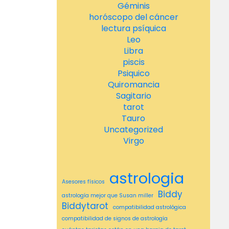
Géminis
horóscopo del cáncer
lectura psíquica
Leo
Libra
piscis
Psiquico
Quiromancia
Sagitario
tarot
Tauro
Uncategorized
Virgo
astrologia
Asesores físicos
Biddy
astrología mejor que Susan miller
Biddytarot
compatibilidad astrológica
compatibilidad de signos de astrología