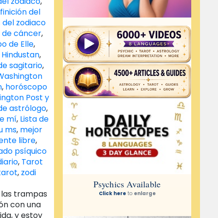
del zodiaco
,
finición del
 del zodiaco
 de cáncer
,
o de Elle
,
 Hindustan
,
e sagitario
,
Washington
n
,
horóscopo
ngton Post y
de astrólogo
,
de mí
,
Lista de
u ms
,
mejor
nte libre
,
cado psíquico
iario
,
Tarot
tarot
,
zodi
 las trampas
ión con una
da, y estoy