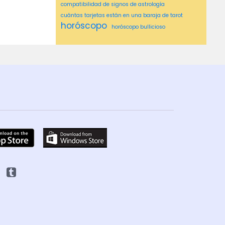
compatibilidad de signos de astrología
cuántas tarjetas están en una baraja de tarot
horóscopo
horóscopo bullicioso
horóscopo de cáncer msn
horóscopo de georgia nicols
horóscopo de géminis
horóscopo del globo y del correo
horóscopo de los tiempos de Hindustan
horóscopo de los tiempos de hindustan hoy
Horóscopo de MSN
horóscopo diario de msn
horóscopo libra
horóscopo leo
horóscopo msn
horóscopos4u diarios
horóscopo semanal
horóscopos Washington post
ideas asombrosas
lectura de astrología
lectura media
lectura psíquica cerca de mí
lecturas psíquicas
lecturas psíquicas cerca de mí
medio cerca de mí
Medio psíquico cerca de mí
mediu ms
mejor psíquico cerca de mí
Número de cartas del tarot
obtenga una lectura
Psiquico
Piscis
Poder psíquico