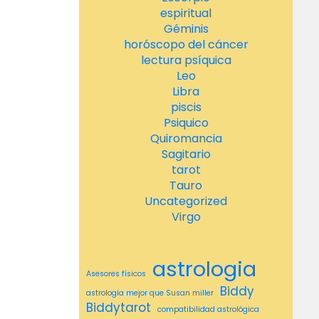
espiritual
Géminis
horóscopo del cáncer
lectura psíquica
Leo
Libra
piscis
Psiquico
Quiromancia
Sagitario
tarot
Tauro
Uncategorized
Virgo
astrologia
Asesores físicos
Biddy
astrología mejor que Susan miller
Biddytarot
compatibilidad astrológica