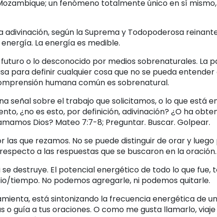
 Mozambique; un fenómeno totalmente único en sí mismo,
 adivinación, según la Suprema y Todopoderosa reinante, 
energía. La energía es medible.
 futuro o lo desconocido por medios sobrenaturales. La p
a para definir cualquier cosa que no se pueda entender 
a comprensión humana común es sobrenatural.
a señal sobre el trabajo que solicitamos, o lo que está e
o, ¿no es esto, por definición, adivinación? ¿O ha obten
lamamos Dios? Mateo 7:7-8; Preguntar. Buscar. Golpear.
r las que rezamos. No se puede distinguir de orar y luego
 respecto a las respuestas que se buscaron en la oración.
se destruye. El potencial energético de todo lo que fue, t
acio/tiempo. No podemos agregarle, ni podemos quitarle.
ramienta, está sintonizando la frecuencia energética de
 o guía a tus oraciones. O como me gusta llamarlo, viaje 