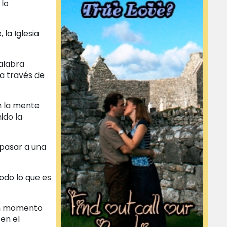
 lo
la Iglesia
alabra
a través de
n la mente
ido la
 pasar a una
odo lo que es
 un momento
en el