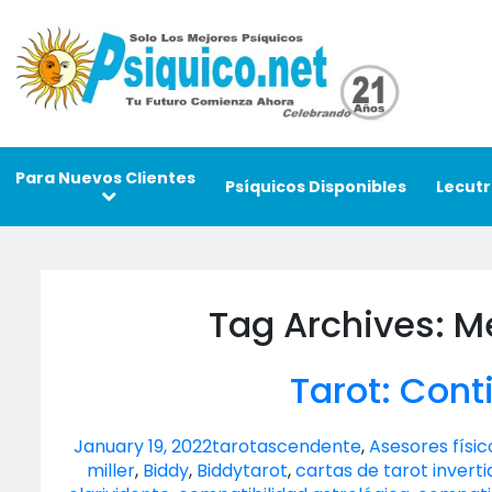
Para Nuevos Clientes
Psíquicos Disponibles
Lecutr
Tag Archives: M
Tarot: Con
January 19, 2022
tarot
ascendente
,
Asesores físic
miller
,
Biddy
,
Biddytarot
,
cartas de tarot inverti