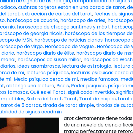
ilidad de signos de astrología
,
compatibilidad de signos 
zodiaco
,
cuántas tarjetas están en una baraja de tarot
,
de
del tarot
,
extracción de cartas del tarot
,
fechas de signos
so
,
horóscopo de acuario
,
horóscopo de aries
,
horóscopo
cornio
,
horóscopo de chicago suntimes y más !
,
horóscop
oróscopo de georgia nicols
,
horóscopo de los tiempos de
scopo de MSN
,
horóscopo de noticias diarias
,
horóscopo d
oróscopo de virgo
,
Horóscopo de Vogue.
,
Horóscopo de 
diario
,
horóscopo diario de élite
,
horóscopo diario de ms
emanal
,
horóscopos de susan miller
,
horóscopos de Washi
diarios
,
ideas asombrosas
,
lectura de astrología
,
lectura 
cerca de mí
,
lecturas psíquicas
,
lecturas psíquicas cerca 
de mí
,
Medio psíquico cerca de mí
,
medios famosos
,
medi
ot
,
obtenga una lectura
,
Piscis
,
Poder psíquico
,
psíquicame
cos famosos
,
Qué es el Tarot
,
significado invertido
,
signifi
ompatibles
,
Suites del tarot
,
Tarot
,
Tarot de naipes
,
tarot d
 tarot de 5 cartas
,
tirada de tarot simple
,
tiradas de auto
bilidad de signos ac
admin
arot ciertamente tiene todas
de una novela de ciencia ficc
trama perfectamente retorci