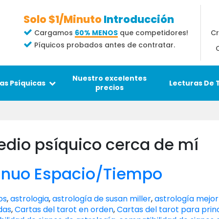
Solo $1/Minuto
Introducción
Cr
Cargamos
60% MENOS
que competidores!
Píquicos probados antes de contratar.
Nuestro excelentes
Lecturas De 
as Psíquicas
precios
edio psíquico cerca de mí
tinuo Espacio/Tiempo
os
,
astrologia
,
astrología de susan miller
,
astrología mejor
das
,
Cartas del tarot en orden
,
Cartas del tarot para prin