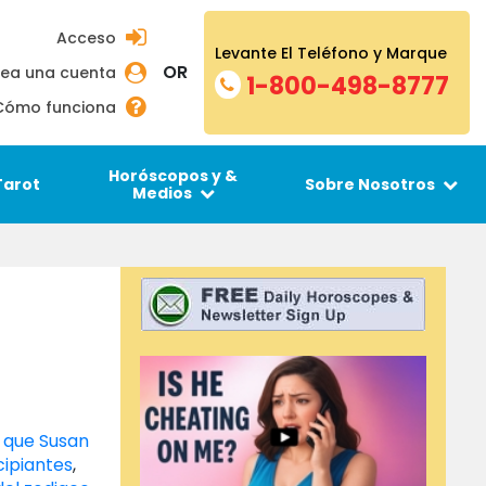
Acceso
Levante El Teléfono y Marque
OR
ea una cuenta
1-800-498-8777
Cómo funciona
Horóscopos y &
Tarot
Sobre Nosotros
Medios
 que Susan
cipiantes
,