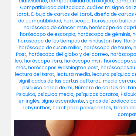
clarividente
,
compatibilidad astrológica
,
compatib
Compatibilidad del zodiaco
,
cuál es mi signo del 
tarot
,
Dibujo de cartas del tarot
,
diseño de cartas 
de compatibilidad
,
horóscopo
,
horóscopo bullicio
horóscopo de cáncer msn
,
horóscopo de capri
horóscopo de escorpio
,
horóscopo de géminis
,
h
horóscopo de los tiempos de hindustan hoy
,
Horó
horóscopo de susan miller
,
horóscopo de tauro
,
h
Post
,
horóscopo del globo y del correo
,
horóscopo 
leo
,
horóscopo libra
,
horóscopo msn
,
horóscopo s
más
,
horóscopos Washington post
,
horóscopos4u 
lectura del tarot
,
lectura media
,
lectura psíquica 
significados de las cartas del tarot
,
medio cerca 
psíquico cerca de mí
,
Número de cartas del tar
Psiquico
,
psíquico medio
,
psíquicos baratos
,
Psíqui
en inglés
,
signo ascendente
,
signos del zodiaco c
Labyrinthos
,
Tarot para principiantes
,
Tirada de
compati