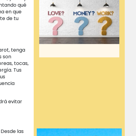
untando qué
ma en que
te de tu
arot, tenga
s son
oreas, tocas,
ergía. Tus
tus
uencia
drá evitar
. Desde las